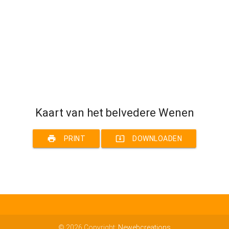
Kaart van het belvedere Wenen
print
system_update_alt
PRINT
DOWNLOADEN
© 2026 Copyright:
Newebcreations