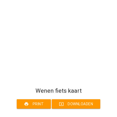
Wenen fiets kaart
print
system_update_alt
PRINT
DOWNLOADEN