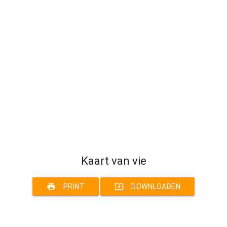
Kaart van vie
print
system_update_alt
PRINT
DOWNLOADEN