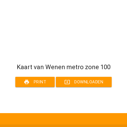
Kaart van Wenen metro zone 100
print
system_update_alt
PRINT
DOWNLOADEN