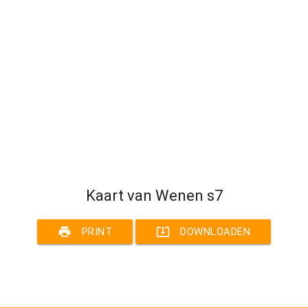
Kaart van Wenen s7
print
system_update_alt
PRINT
DOWNLOADEN