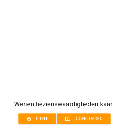
Wenen bezienswaardigheden kaart
print
system_update_alt
PRINT
DOWNLOADEN