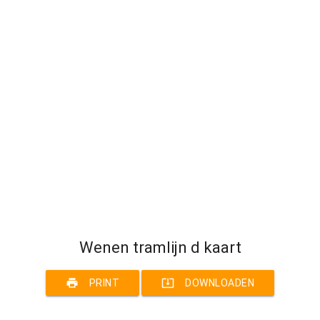
Wenen tramlijn d kaart
print
system_update_alt
PRINT
DOWNLOADEN